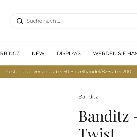
RRINGZ
NEW
DISPLAYS
WERDEN SIE HÄ
Kostenloser Versand ab €50 Einzelhandel/B2B ab €200
Banditz
Banditz 
Twist