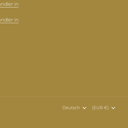
ndler in
ndler in
Sprache
Deutsch
Land/Region
(EUR €)