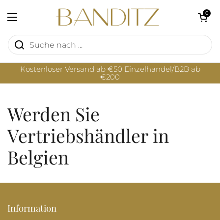
Zum Inhalt springen
Warenkorb öf
0
Menü öffnen
Kostenloser Versand ab €50 Einzelhandel/B2B ab
€200
Werden Sie
Vertriebshändler in
Belgien
Information