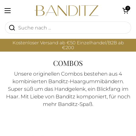
Zum Inhalt springen
Warenkorb öf
0
Menü öffnen
Kostenloser Versand ab €50 Einzelhandel/B2B ab
€200
COMBOS
Unsere originellen Combos bestehen aus 4
kombinierten Banditz-Haargummibändern.
Super süß um das Handgelenk, ein Blickfang im
Haar. Mit Liebe von Banditz komponiert, für noch
mehr Banditz-Spaß.