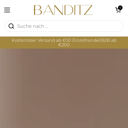
Zum Inhalt springen
Warenkorb öf
0
Menü öffnen
Kostenloser Versand ab €50 Einzelhandel/B2B ab
€200