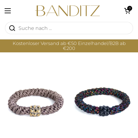
Zum Inhalt springen
Warenkorb öf
0
Menü öffnen
Kostenloser Versand ab €50 Einzelhandel/B2B ab
€200