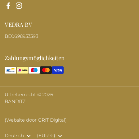
Facebook
Instagram
VEDRA BV
BE0698953393
Zahlungsmöglichkeiten
Urheberrecht © 2026
BANDITZ
(Website door GRIT Digital)
Sprache
Deutsch
Land/Region
(EUR €)