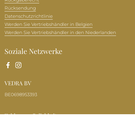
Rückgaberecht
Rücksendung
Datenschutzrichtlinie
Werden Sie Vertriebshändler in Belgien
Werden Sie Vertriebshändler in den Niederlanden
Soziale Netzwerke
Facebook
Instagram
VEDRA BV
BE0698953393
Zahlungsmöglichkeiten
Obe