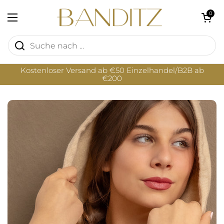
Zum Inhalt springen
Warenkorb öf
0
Menü öffnen
Kostenloser Versand ab €50 Einzelhandel/B2B ab
€200