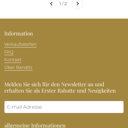
1 / 2
Zurück
Information
Verkaufsstellen
FAQ
Kontakt
Über Banditz
Melden Sie sich für den Newsletter an und
erhalten Sie als Erster Rabatte und Neuigkeiten
Abonni
allgemeine Informationen