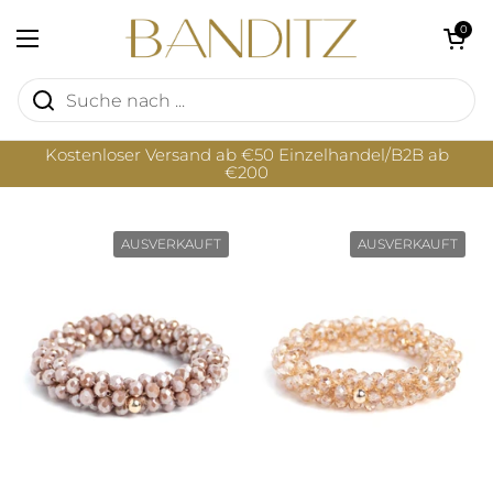
Zum Inhalt springen
Warenkorb öf
0
Menü öffnen
Kostenloser Versand ab €50 Einzelhandel/B2B ab
€200
AUSVERKAUFT
AUSVERKAUFT