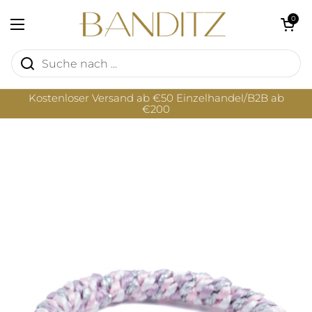
Zum Inhalt springen
Warenkorb öf
0
Menü öffnen
Kostenloser Versand ab €50 Einzelhandel/B2B ab
€200