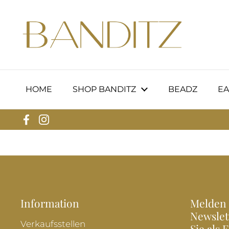
Zum Inhalt springen
HOME
SHOP BANDITZ
BEADZ
EA
Facebook
Instagram
Information
Melden 
Newslet
Verkaufsstellen
Sie als 