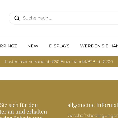
RRINGZ
NEW
DISPLAYS
WERDEN SIE HÄ
Kostenloser Versand ab €50 Einzelhandel/B2B ab €200
Sie sich für den
allgemeine Informa
ter an und erhalten
Geschäftsbedingunge
Erster Rabatte und