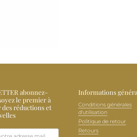
TTER abonnez-
Informations généra
soyez le premier à
Conditions générales
 des réductions et
d'utilisation
velles
Politique de retour
Retours
Envoyer