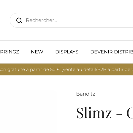
RRINGZ
NEW
DISPLAYS
DEVENIR DISTRI
son gratuite à partir de 50 € (vente au détail/B2B à partir de
Banditz
Slimz - G