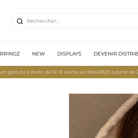
RRINGZ
NEW
DISPLAYS
DEVENIR DISTRI
son gratuite à partir de 50 € (vente au détail/B2B à partir de