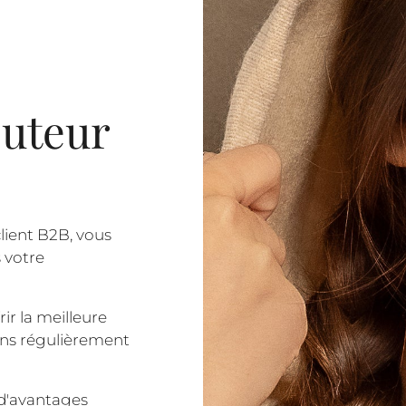
buteur
lient B2B, vous
s votre
ir la meilleure
sons régulièrement
 d'avantages