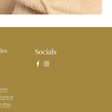
les
Socials
Facebook
Instagram
lité
elgique
s-Bas