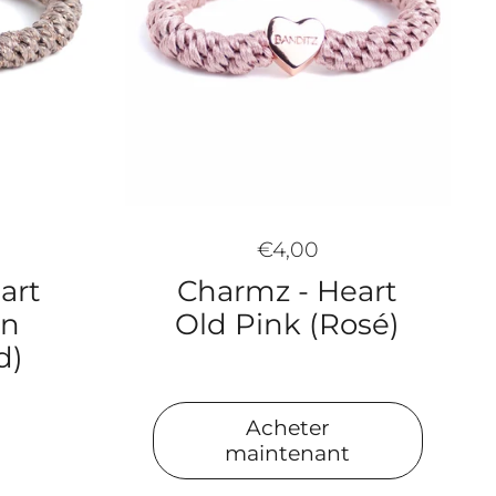
€4,00
art
Charmz - Heart
wn
Old Pink (Rosé)
d)
Acheter
maintenant