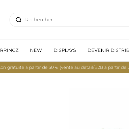
RRINGZ
NEW
DISPLAYS
DEVENIR DISTRI
son gratuite à partir de 50 € (vente au détail/B2B à partir de