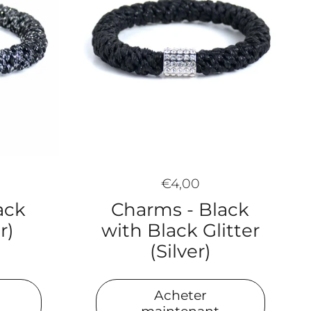
€4,00
Charms - Black
ack
with Black Glitter
r)
(Silver)
Acheter
maintenant