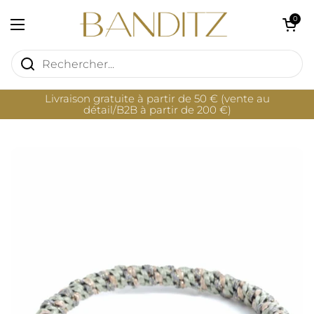
Passer au contenu
Ouvrir le pan
0
Ouvrir le menu
Livraison gratuite à partir de 50 € (vente au
détail/B2B à partir de 200 €)