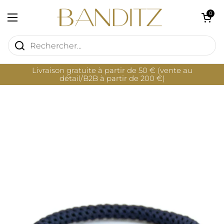
Passer au contenu
Ouvrir le pan
0
Ouvrir le menu
Livraison gratuite à partir de 50 € (vente au
détail/B2B à partir de 200 €)