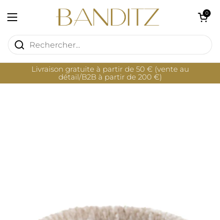
Passer au contenu
Ouvrir le pan
0
Ouvrir le menu
Livraison gratuite à partir de 50 € (vente au
détail/B2B à partir de 200 €)