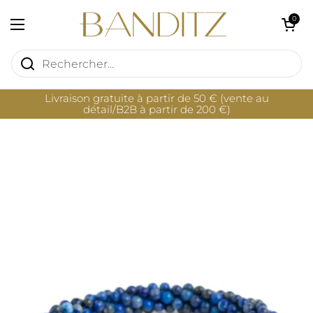
Passer au contenu
Ouvrir le pan
0
Ouvrir le menu
Livraison gratuite à partir de 50 € (vente au
détail/B2B à partir de 200 €)