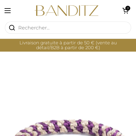
Passer au contenu
Ouvrir le pan
0
Ouvrir le menu
Livraison gratuite à partir de 50 € (vente au
détail/B2B à partir de 200 €)