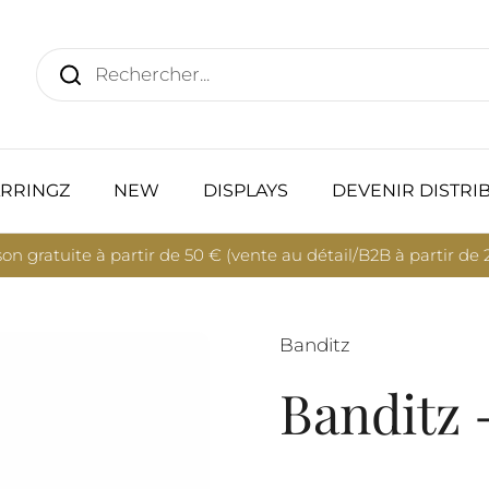
RRINGZ
NEW
DISPLAYS
DEVENIR DISTRI
son gratuite à partir de 50 € (vente au détail/B2B à partir de
Banditz
Banditz 