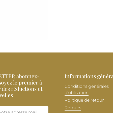
TTER abonnez-
Informations généra
soyez le premier à
Conditions générales
 des réductions et
d'utilisation
velles
Politique de retour
Retours
Envoyer