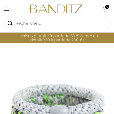
Passer au contenu
Ouvrir le pan
0
Ouvrir le menu
Livraison gratuite à partir de 50 € (vente au
détail/B2B à partir de 200 €)