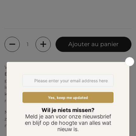
Quantité
Ajouter au panier
Waarom kiezen als je kunt combineren? Met de
BANDITZ Combo’s
krijg je meerdere haarelastiekjes in
perfect op elkaar afgestemde kleuren. Zo kun je jouw
look eindeloos variëren: draag ze los, mix verschillende
kleuren in je haar of stapel ze als trendy armbandjes
rond je pols.
Net als de originele BANDITZ zijn de Combo’s stevig,
zacht voor je haar en geschikt voor elk haartype – of je
nu dik, dun of krullend haar hebt.