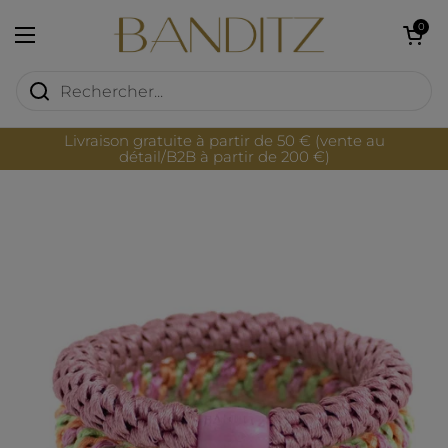
Passer au contenu
Ouvrir le pan
0
Ouvrir le menu
Livraison gratuite à partir de 50 € (vente au
détail/B2B à partir de 200 €)