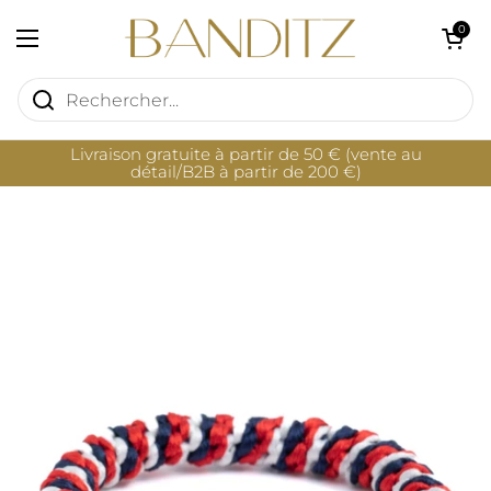
Passer au contenu
Ouvrir le pan
0
Ouvrir le menu
Livraison gratuite à partir de 50 € (vente au
détail/B2B à partir de 200 €)