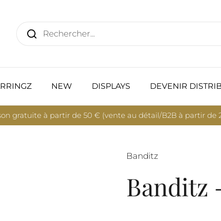
RRINGZ
NEW
DISPLAYS
DEVENIR DISTRI
son gratuite à partir de 50 € (vente au détail/B2B à partir de
Banditz
Banditz 