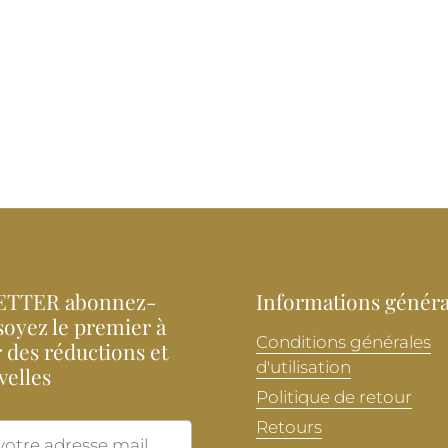
TTER abonnez-
Informations généra
soyez le premier à
Conditions générales
 des réductions et
d'utilisation
velles
Politique de retour
Retours
Envoyer