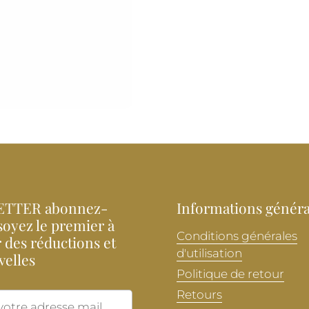
TTER abonnez-
Informations généra
soyez le premier à
Conditions générales
 des réductions et
d'utilisation
velles
Politique de retour
Retours
Envoyer