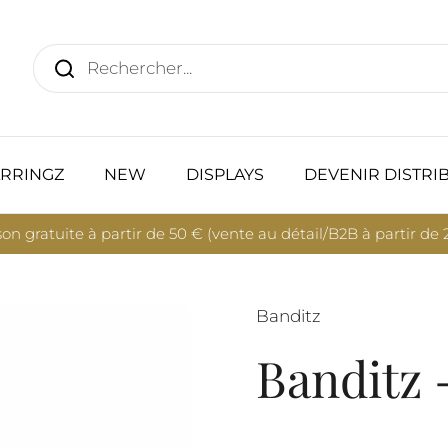
RRINGZ
NEW
DISPLAYS
DEVENIR DISTRI
son gratuite à partir de 50 € (vente au détail/B2B à partir de
Banditz
Banditz -