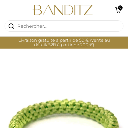
Passer au contenu
Ouvrir le pan
0
Ouvrir le menu
Livraison gratuite à partir de 50 € (vente au
détail/B2B à partir de 200 €)