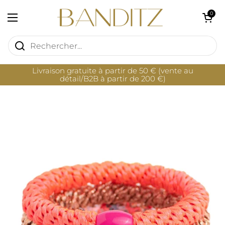
Passer au contenu
Ouvrir le pan
0
Ouvrir le menu
Livraison gratuite à partir de 50 € (vente au
détail/B2B à partir de 200 €)