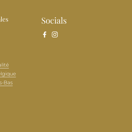
les
Socials
Facebook
Instagram
lité
elgique
s-Bas