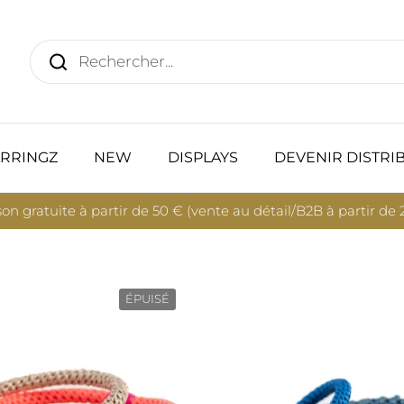
RRINGZ
NEW
DISPLAYS
DEVENIR DISTRI
son gratuite à partir de 50 € (vente au détail/B2B à partir de
ÉPUISÉ