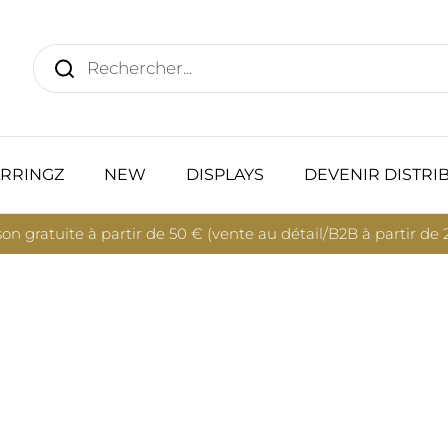
RRINGZ
NEW
DISPLAYS
DEVENIR DISTRI
son gratuite à partir de 50 € (vente au détail/B2B à partir de