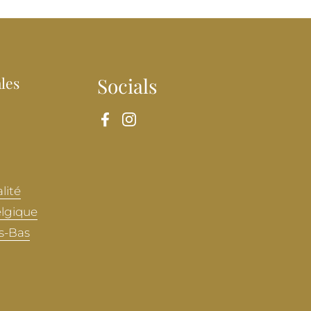
les
Socials
Facebook
Instagram
lité
elgique
s-Bas