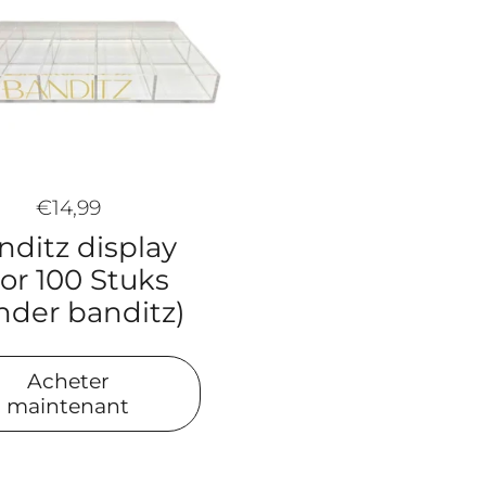
€14,99
nditz display
or 100 Stuks
nder banditz)
Acheter
maintenant