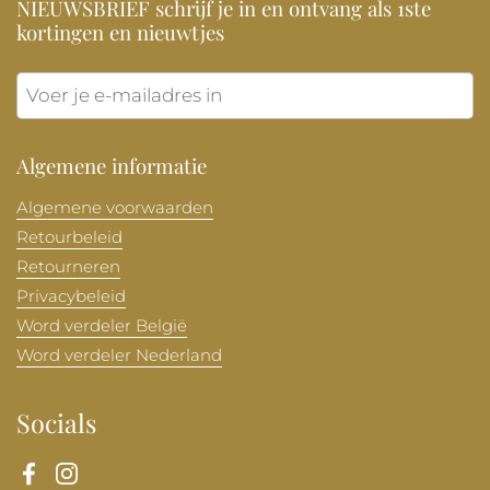
NIEUWSBRIEF schrijf je in en ontvang als 1ste
kortingen en nieuwtjes
Verzen
Algemene informatie
Algemene voorwaarden
Retourbeleid
Retourneren
Privacybeleid
Word verdeler België
Word verdeler Nederland
Socials
Facebook
Instagram