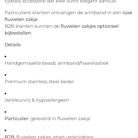
tijdloos accessoire dat elke outfit elegant aanvult.
Particuliere klanten ontvangen de armband in een
luxe
fluwelen zakje
.
B2B-klanten kunnen de
fluwelen zakjes optioneel
bijbestellen
.
Details:
Handgemaakte beadz armband/haarelastiek
Premium stainless steel bedel
Verkleurvrij & hypoallergeen
Particulier:
geleverd in fluwelen zakje
B2B:
fluwelen zakjes apart verkrijgbaar