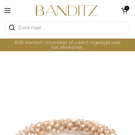
Ga naar content
Winkelwagentje 
0
Menu openen
B2B-klanten: controleer of u bent ingelogd vóór
het afrekenen.