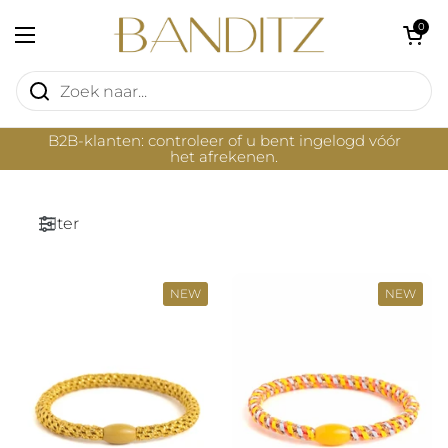
Ga naar content
Winkelwagentje 
0
Menu openen
B2B-klanten: controleer of u bent ingelogd vóór
het afrekenen.
Filter
NEW
NEW