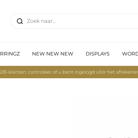
RRINGZ
NEW NEW NEW
DISPLAYS
WORD
2B-klanten: controleer of u bent ingelogd vóór het afrekene