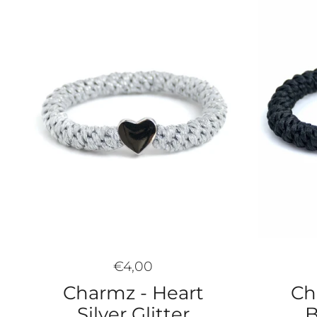
€4,00
Charmz - Heart
Ch
Silver Glitter
B