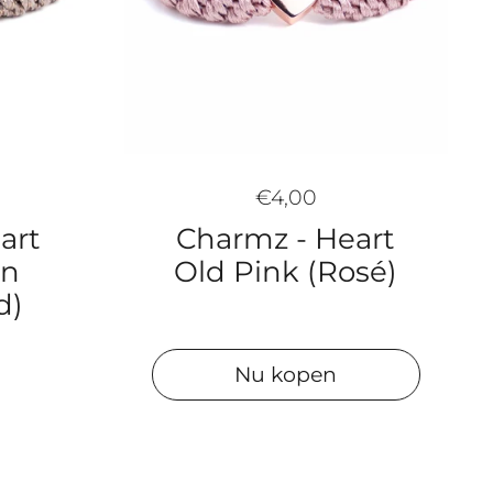
€4,00
art
Charmz - Heart
wn
Old Pink (Rosé)
d)
Nu kopen