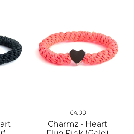
€4,00
art
Charmz - Heart
r)
Fluo Pink (Gold)