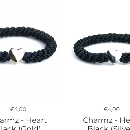
€4,00
€4,00
armz - Heart
Charmz - He
lack (Gold)
Black (Silve