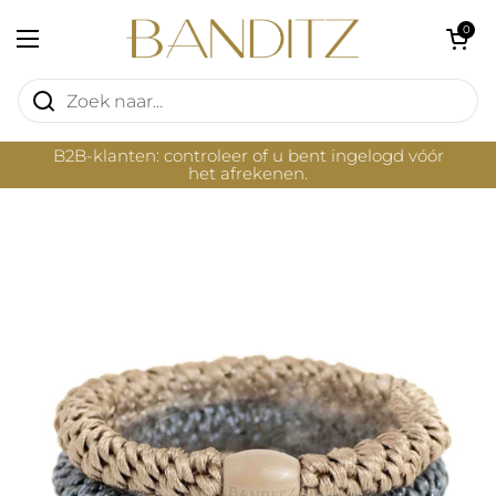
Ga naar content
Winkelwagentje 
0
Menu openen
B2B-klanten: controleer of u bent ingelogd vóór
het afrekenen.