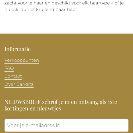
zacht voor je haar en geschikt voor elk haartype – of je
nu dik, dun of krullend haar hebt.
Informatie
Verkooppunten
FAQ
Contact
Over Banditz
NIEUWSBRIEF schrijf je in en ontvang als 1ste
kortingen en nieuwtjes
Verzen