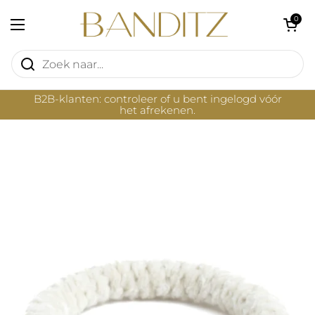
Ga naar content
Winkelwagentje 
0
Menu openen
B2B-klanten: controleer of u bent ingelogd vóór
het afrekenen.