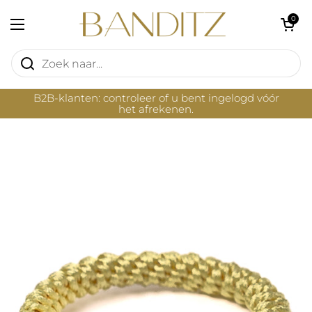
Ga naar content
Winkelwagentje 
0
Menu openen
B2B-klanten: controleer of u bent ingelogd vóór
het afrekenen.