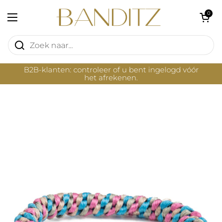
Ga naar content
Winkelwagentje 
0
Menu openen
B2B-klanten: controleer of u bent ingelogd vóór
het afrekenen.