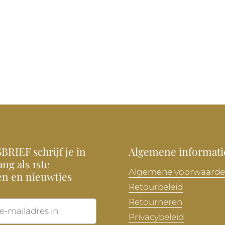
RIEF schrijf je in
Algemene informati
ng als 1ste
Algemene voorwaard
en en nieuwtjes
Retourbeleid
Retourneren
Verzenden
Privacybeleid