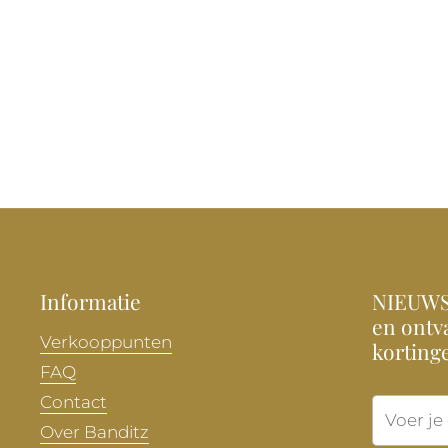
Informatie
NIEUWSB
en ontva
Verkooppunten
korting
FAQ
Contact
Over Banditz