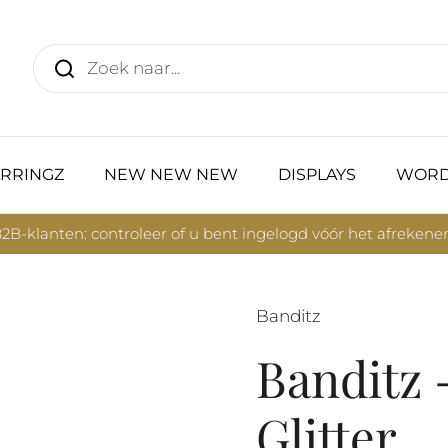
RRINGZ
NEW NEW NEW
DISPLAYS
WORD
2B-klanten: controleer of u bent ingelogd vóór het afrekene
Banditz
Banditz 
Glitter