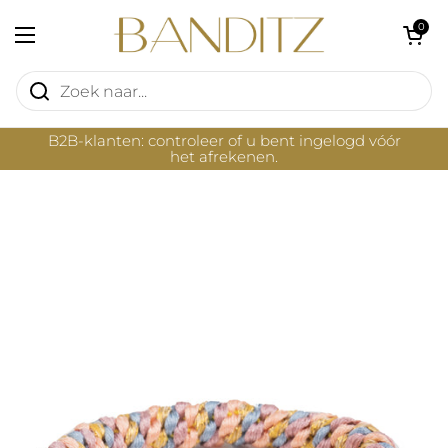
Ga naar content
Winkelwagentje 
0
Menu openen
B2B-klanten: controleer of u bent ingelogd vóór
het afrekenen.