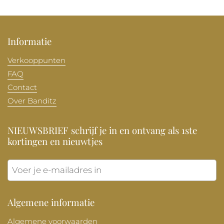
Informatie
Verkooppunten
FAQ
Contact
Over Banditz
NIEUWSBRIEF schrijf je in en ontvang als 1ste
kortingen en nieuwtjes
Verzen
Algemene informatie
Algemene voorwaarden