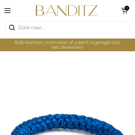
Ga naar content
Winkelwagentje 
0
Menu openen
B2B-klanten: controleer of u bent ingelogd vóór
het afrekenen.