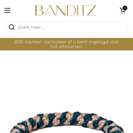
Ga naar content
Winkelwagentje 
0
Menu openen
B2B-klanten: controleer of u bent ingelogd vóór
het afrekenen.