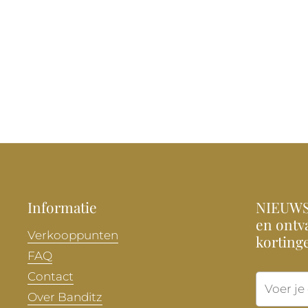
Informatie
NIEUWSB
en ontva
Verkooppunten
korting
FAQ
Contact
Over Banditz