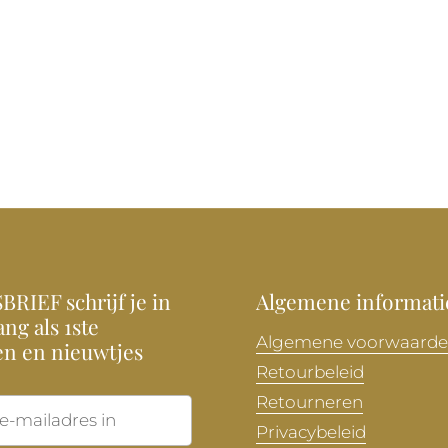
RIEF schrijf je in
Algemene informati
ng als 1ste
Algemene voorwaard
en en nieuwtjes
Retourbeleid
Retourneren
Verzenden
Privacybeleid