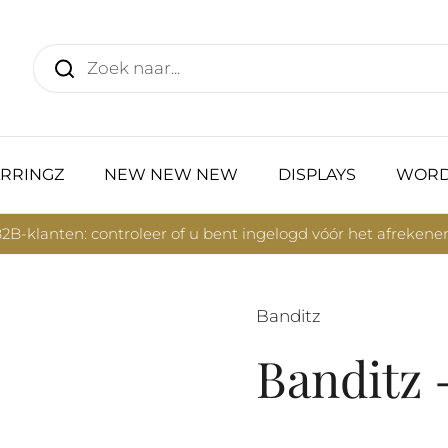
RRINGZ
NEW NEW NEW
DISPLAYS
WORD
2B-klanten: controleer of u bent ingelogd vóór het afrekene
Banditz
Banditz 