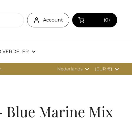
Account
0
Winkelwagentje 
 VERDELER
n.
Taal
Nederlands
Land/region
(EUR €)
- Blue Marine Mix