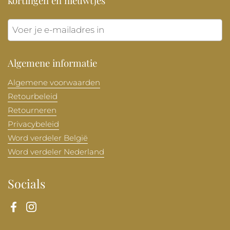
kortingen en nieuwtjes
Verzen
Algemene informatie
Algemene voorwaarden
Retourbeleid
Retourneren
Privacybeleid
Word verdeler België
Word verdeler Nederland
Socials
Facebook
Instagram