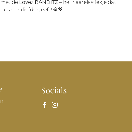
t met de
Lovez BANDITZ
– het haarelastiekje dat
parkle en liefde geeft! 💎💖
e
Socials
en
Facebook
Instagram