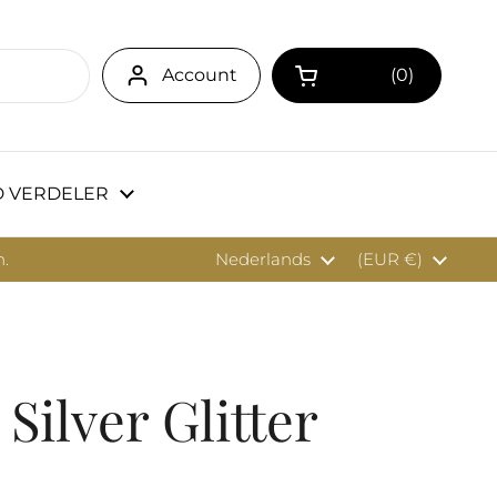
Account
0
Winkelwagentje 
 VERDELER
n.
Taal
Nederlands
Land/region
(EUR €)
Silver Glitter