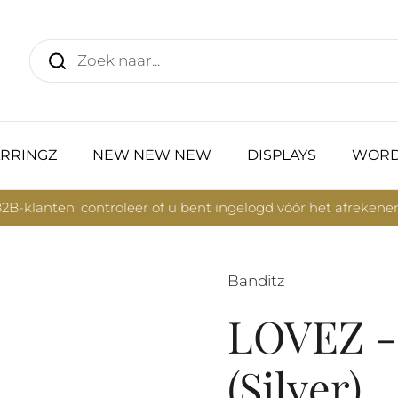
RRINGZ
NEW NEW NEW
DISPLAYS
WORD
2B-klanten: controleer of u bent ingelogd vóór het afrekene
Banditz
LOVEZ - 
(Silver)