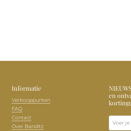
Informatie
NIEUWSB
en ontva
Verkooppunten
korting
FAQ
Contact
Over Banditz