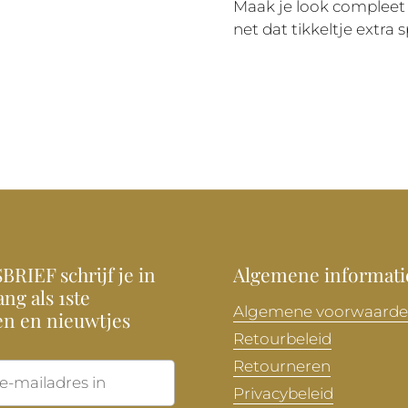
Maak je look complee
net dat tikkeltje extra s
RIEF schrijf je in
Algemene informati
ng als 1ste
Algemene voorwaard
en en nieuwtjes
Retourbeleid
Retourneren
Verzenden
Privacybeleid