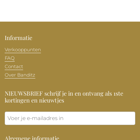
Informatie
Verkooppunten
FAQ
Contact
Over Banditz
NIEUWSBRIEF schrijf je in en ontvang als 1ste
kortingen en nieuwtjes
Verzen
Algemene informatie