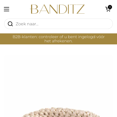
Ga naar content
Winkelwagentje 
0
Menu openen
B2B-klanten: controleer of u bent ingelogd vóór
het afrekenen.