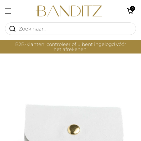
Ga naar content
Winkelwagentje 
0
Menu openen
B2B-klanten: controleer of u bent ingelogd vóór
het afrekenen.