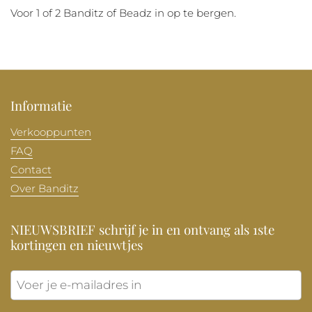
Voor 1 of 2 Banditz of Beadz in op te bergen.
Informatie
Verkooppunten
FAQ
Contact
Over Banditz
NIEUWSBRIEF schrijf je in en ontvang als 1ste
kortingen en nieuwtjes
Verzen