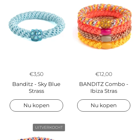
€3,50
€12,00
Banditz - Sky Blue
BANDITZ Combo -
Strass
Ibiza Stras
Nu kopen
Nu kopen
UITVERKOCHT