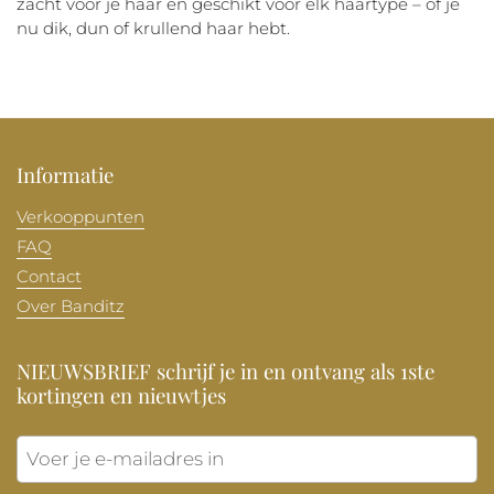
zacht voor je haar en geschikt voor elk haartype – of je
nu dik, dun of krullend haar hebt.
Informatie
Verkooppunten
FAQ
Contact
Over Banditz
NIEUWSBRIEF schrijf je in en ontvang als 1ste
kortingen en nieuwtjes
Verzen