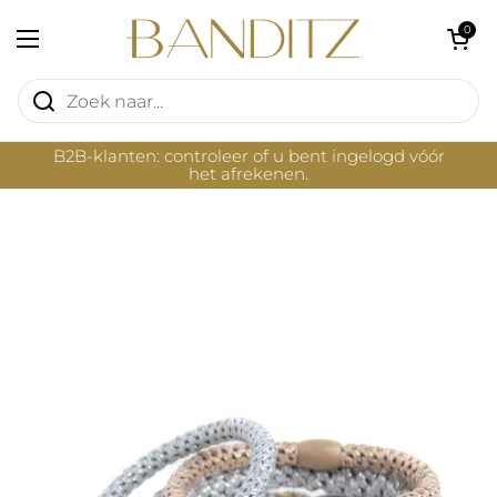
Ga naar content
Winkelwagentje 
0
Menu openen
B2B-klanten: controleer of u bent ingelogd vóór
het afrekenen.