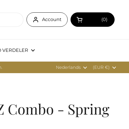
Account
0
Winkelwagentje 
 VERDELER
n.
Taal
Nederlands
Land/region
(EUR €)
 Combo - Spring