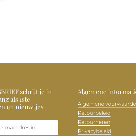
RIEF schrijf je in
Algemene informati
ng als 1ste
Algemene voorwaard
en en nieuwtjes
Retourbeleid
Retourneren
Verzenden
Privacybeleid