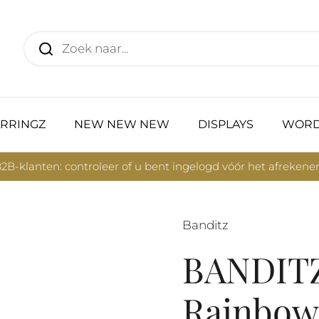
RRINGZ
NEW NEW NEW
DISPLAYS
WORD
2B-klanten: controleer of u bent ingelogd vóór het afrekene
Banditz
BANDITZ
Rainbow