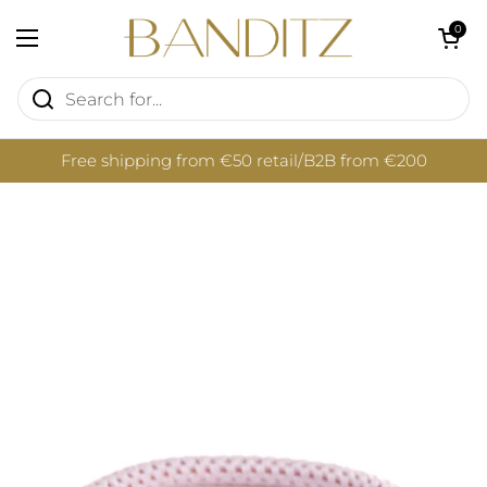
Skip to content
Open cart
0
Open menu
Free shipping from €50 retail/B2B from €200