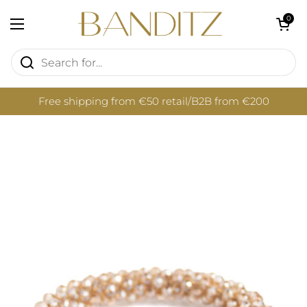
Skip to content
Open cart
0
Open menu
Free shipping from €50 retail/B2B from €200