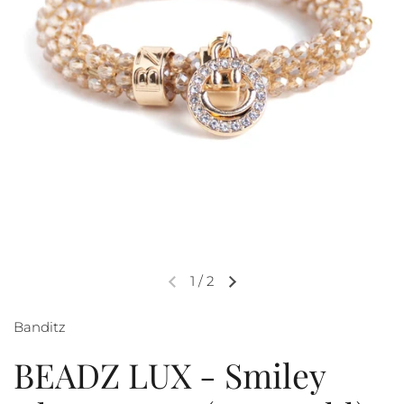
1
/
2
Banditz
BEADZ LUX - Smiley