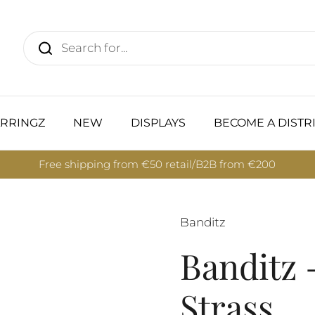
RRINGZ
NEW
DISPLAYS
BECOME A DISTR
Free shipping from €50 retail/B2B from €200
Banditz
Banditz 
Strass