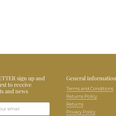
TTER sign up and
General informatio
irst to receive
Terms and Conditions
ts and news
Returns Policy
Returns
Submit
Privacy Policy