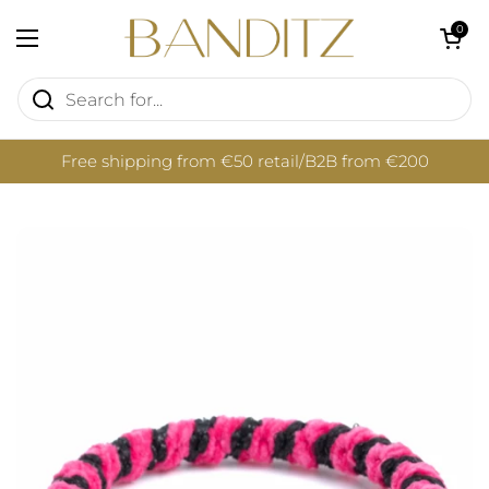
Skip to content
Open cart
0
Open menu
Free shipping from €50 retail/B2B from €200